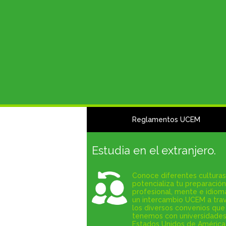
Reglamentos UCEM
Estudia en el extranjero.
Conoce diferentes culturas
potencializa tu preparación
profesional, mente e idiom
un intercambio UCEM a tra
los diversos convenios que
tenemos con universidades
Estados Unidos de América