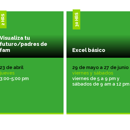
30 HRS
2 HRS
Visualiza tu
futuro/padres de
fam
Excel básico
23 de abril
29 de mayo a 27 de junio
jueves
viernes y sábados
3:00-5:00 pm
viernes de 5 a 9 pm y
sábados de 9 am a 12 pm