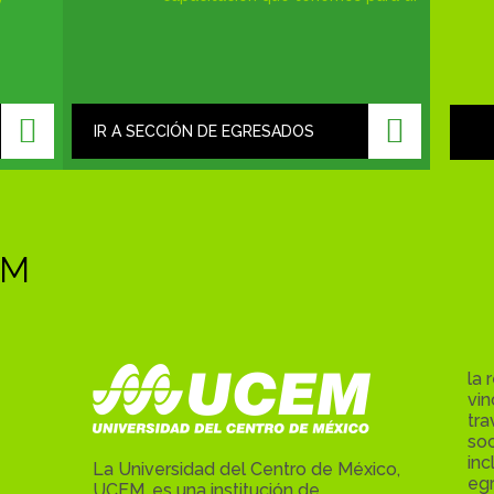
IR A SECCIÓN DE EGRESADOS
EM
la 
vin
tr
soc
inc
La Universidad del Centro de México,
egr
UCEM, es una institución de