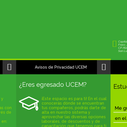
Capitá
Fracc. 
CP 78
San Lui
Avisos de Privacidad UCEM
¿Eres egresado UCEM?
Estu
 y
¡Este espacio es para ti! En el cual
conocerás dónde se encuentran
Me gu
as con
tus compañeros, podrás darte de
vés de
alta en nuestro sistema y
aprovechar las diversas opciones
en el
 en:
laborales, de descuentos y de
,
capacitación que tenemos para ti.