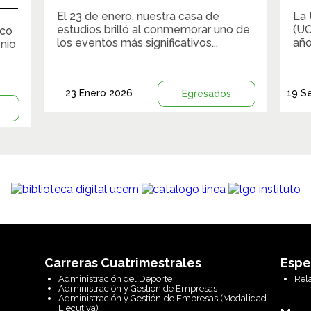
El 23 de enero, nuestra casa de
La 
estudios brilló al conmemorar uno de
(UC
ico
los eventos más significativos...
año
nio
23 Enero 2026
19 S
Egresados
Carreras Cuatrimestrales
Espe
Administración del Deporte
Rel
Administración y Gestión de Empresas
Administración y Gestión de Empresas (Modalidad
Ejecutiva)