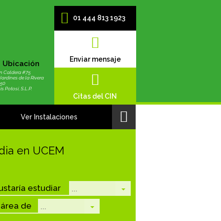
01 444 813 1923
Enviar mensaje
Ubicación
n Caldera #75
Jardines de la Rivera
250
s Potosí, S.L.P.
Citas del CIN
Ver Instalaciones
dia en UCEM
staría estudiar
 área de