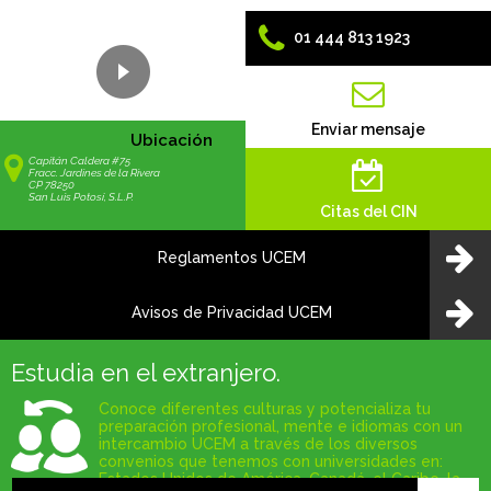
01 444 813 1923
Enviar mensaje
Ubicación
Capitán Caldera #75
Fracc. Jardines de la Rivera
CP 78250
San Luis Potosí, S.L.P.
Citas del CIN
Reglamentos UCEM
Avisos de Privacidad UCEM
Estudia en el extranjero.
Conoce diferentes culturas y potencializa tu
preparación profesional, mente e idiomas con un
intercambio UCEM a través de los diversos
convenios que tenemos con universidades en:
Estados Unidos de América, Canadá, el Caribe, la