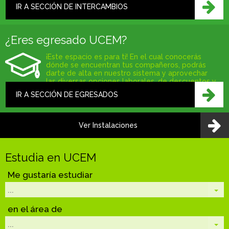
Unión Europea y América Latina.
IR A SECCIÓN DE INTERCAMBIOS
¿Eres egresado UCEM?
¡Este espacio es para ti! En el cual conocerás
dónde se encuentran tus compañeros, podrás
darte de alta en nuestro sistema y aprovechar
las diversas opciones laborales, de descuentos y
de capacitación que tenemos para ti.
IR A SECCIÓN DE EGRESADOS
Ver Instalaciones
Estudia en UCEM
Me gustaría estudiar
en el área de