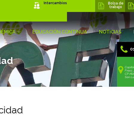
s
Intercambios
Bolsa de
trabajo
DÉMICA
EDUCACIÓN CONTINUA
NOTICIAS
01
dad
Capitá
Fracc. 
CP 78
San Lui
acidad