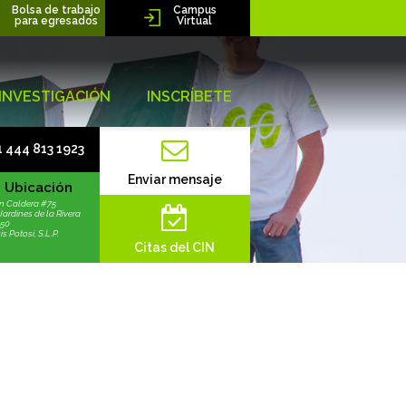
Bolsa de trabajo
Campus
para egresados
Virtual
INVESTIGACIÓN
INSCRÍBETE
 444 813 1923
Enviar mensaje
Ubicación
n Caldera #75
Jardines de la Rivera
250
s Potosí, S.L.P.
Citas del CIN