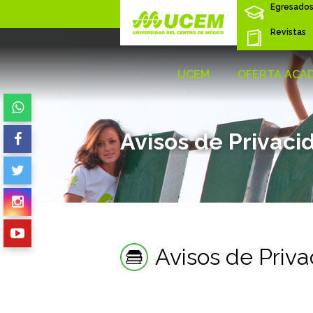
Egresado
Revistas
UCEM
OFERTA ACA
Avisos de Privaci
Avisos de Priv